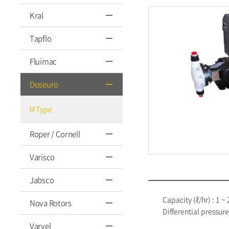
Kral
Tapflo
Fluimac
Doseuro
M Type
Roper / Cornell
Varisco
Jabsco
Capacity (ℓ/hr) : 1 ~
Nova Rotors
Differential pressure
Varvel