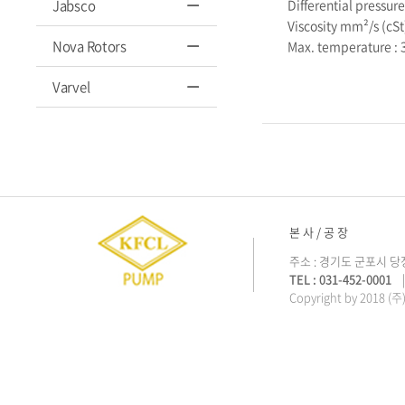
Jabsco
Differential pressure
Viscosity mm²/s (cSt
Nova Rotors
Max. temperature :
Varvel
본 사 / 공 장
주소 : 경기도 군포시 당
TEL : 031-452-0001
| 
Copyright by 2018 (