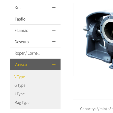
Kral
Tapflo
Fluimac
Doseuro
Roper / Cornell
Varisco
V Type
G Type
J Type
Mag Type
Capacity (ℓ/min) : 8